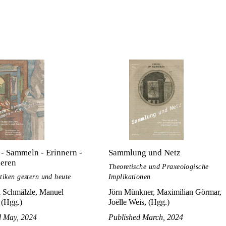
- Sammeln - Erinnern -
Sammlung und Netz
ieren
Theoretische und Praxeologische
iken gestern und heute
Implikationen
h Schmälzle, Manuel
Jörn Münkner, Maximilian Görmar,
 (Hgg.)
Joëlle Weis, (Hgg.)
d May, 2024
Published March, 2024