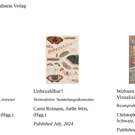
lstein Verlag
Unbezahlbar?
Wohnen 
Visualis
Literatur
Vormoderne Sammlungsökonomie
Raumprakt
Caren Reimann, Joëlle Weis,
 (Hgg.)
(Hgg.)
Christop
Schwarz,
Published July, 2024
Publishe