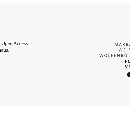
d Open Access
naus.