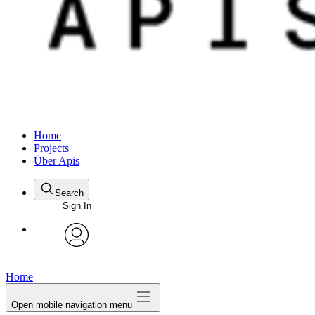
Home
Projects
Über Apis
Search
Sign In
avatar
Home
Open mobile navigation menu