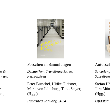
Forschen in Sammlungen
Autorsch
en &
Dynamiken, Transformationen,
Sammlungs
iv und
Perspektiven
Schreibve
Peter Burschel, Ulrike Gleixner,
Stefan Hö
e
Marie von Lüneburg, Timo Steyer,
Jörn Mün
en,
(Hgg.)
(Hgg.)
Published January, 2024
Updated 